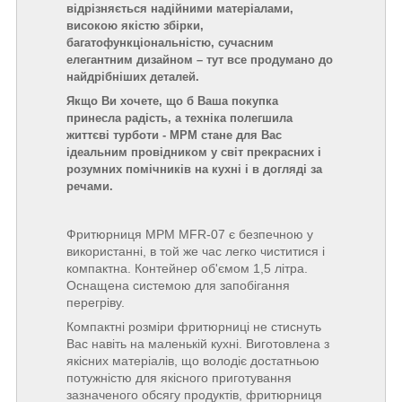
відрізняється надійними матеріалами,
високою якістю збірки,
багатофункціональністю, сучасним
елегантним дизайном – тут все продумано до
найдрібніших деталей.
Якщо Ви хочете, що б Ваша покупка
принесла радість, а техніка полегшила
життєві турботи - MPM стане для Вас
ідеальним провідником у світ прекрасних і
розумних помічників на кухні і в догляді за
речами.
Фритюрниця МРМ MFR-07 є безпечною у
використанні, в той же час легко чиститися і
компактна. Контейнер об'ємом 1,5 літра.
Оснащена системою для запобігання
перегріву.
Компактні розміри фритюрниці не стиснуть
Вас навіть на маленькій кухні. Виготовлена з
якісних матеріалів, що володіє достатньою
потужністю для якісного приготування
зазначеного обсягу продуктів, фритюрниця