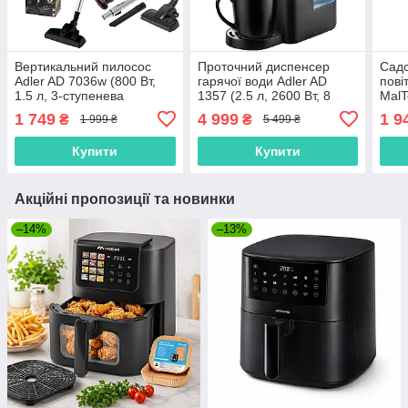
Вертикальний пилосос
Проточний диспенсер
Садо
Adler AD 7036w (800 Вт,
гарячої води Adler AD
пові
1.5 л, 3-ступенева
1357 (2.5 л, 2600 Вт, 8
MalT
фільтрація, Польща)
температур, сенсорний,
(350
1 749
4 999
1 9
₴
₴
1 999 ₴
5 499 ₴
Польща)
Пол
Купити
Купити
Акційні пропозиції та новинки
–14%
–13%