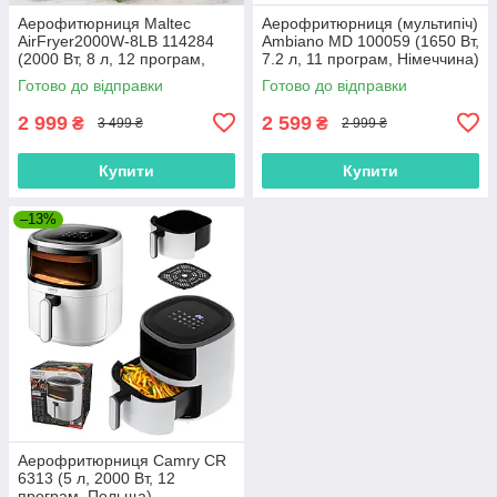
Аерофитюрниця Maltec
Аерофритюрниця (мультипіч)
AirFryer2000W-8LB 114284
Ambiano MD 100059 (1650 Вт,
(2000 Вт, 8 л, 12 програм,
7.2 л, 11 програм, Німеччина)
Польща)
Готово до відправки
Готово до відправки
2 999
2 599
₴
₴
3 499 ₴
2 999 ₴
Купити
Купити
–13%
Аерофритюрниця Camry CR
6313 (5 л, 2000 Вт, 12
програм, Польща)