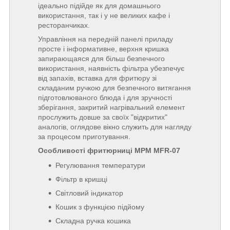
ідеально підійде як для домашнього
використання, так і у не великих кафе і
ресторанчиках.
Управління на передній панелі приладу
просте і інформативне, верхня кришка
запирающаяся для більш безпечного
використання, наявність фільтра убезпечує
від запахів, вставка для фритюру зі
складаним ручкою для безпечного витягання
підготовлюваного блюда і для зручності
зберігання, закритий нагрівальний елемент
прослужить довше за своїх "відкритих"
аналогів, оглядове вікно служить для нагляду
за процесом приготування.
Особливості фритюрниці МРМ MFR-07
Регулювання температури
Фільтр в кришці
Світловий індикатор
Кошик з функцією підйому
Складна ручка кошика