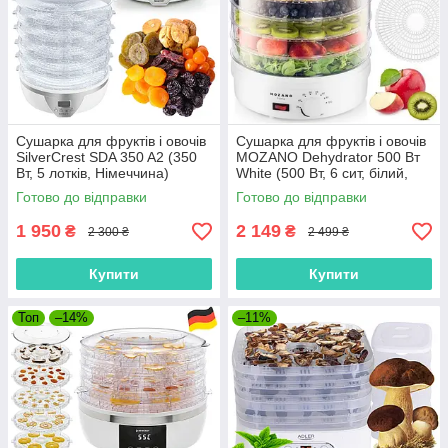
Сушарка для фруктів і овочів
Сушарка для фруктів і овочів
SilverCrest SDA 350 A2 (350
MOZANO Dehydrator 500 Вт
Вт, 5 лотків, Німеччина)
White (500 Вт, 6 сит, білий,
Польща)
Готово до відправки
Готово до відправки
1 950
2 149
₴
₴
2 300 ₴
2 499 ₴
Купити
Купити
Топ
–14%
–11%