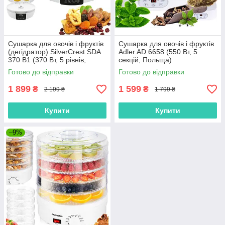
Сушарка для овочів і фруктів
Сушарка для овочів і фруктів
(дегідратор) SilverCrest SDA
Adler AD 6658 (550 Вт, 5
370 B1 (370 Вт, 5 рівнів,
секцій, Польща)
таймер 48 год, дисплей,
Готово до відправки
Готово до відправки
Німеччина)
1 899
1 599
₴
₴
2 199 ₴
1 799 ₴
Купити
Купити
–9%