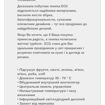
Досконала побутова техніка ECG
відрізняється надійними матеріалами,
високою якістю збірки,
багатофункціональністю, сучасним
елегантним дизайном – тут все продумано до
найдрібніших деталей.
Якщо Ви хочете, що б Ваша покупка
принесла радість, а техніка полегшила
життєві турботи - ECG стане для Вас
ідеальним провідником у світ прекрасних і
розумних помічників на кухні і в догляді за
речами.
• Підсушує фрукти, овочі, зелень, м'ясо,
м'ясо, риба, хліб
• Діапазон температур 35 - 70 ° C
• Вбудований внутрішній вентилятор
• Центральна панель управління
• Налаштування температури і часу
висихання
• Інформаційний світлодіодний дисплей
• Захист від перегріву