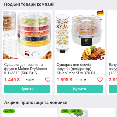
Подібні товари компанії
Сушарка для овочів та
Сушарка для овочів і
Ваку
фруктів Maltec DryMaster
фруктів (дегідратор)
ваку
II 113379 (500 Вт, 5
SilverCrest SDA 370 B1
(125
піддонів, Польша)
(370 Вт, 5 рівнів, таймер
насо
1 449
1 899
3 9
₴
₴
1 599 ₴
2 199 ₴
48 год, дисплей,
Німеччина)
Купити
Купити
Акційні пропозиції та новинки
–23%
Топ
–18%