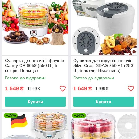
Сушарка для овочів і фруктів
Сушилка для фруктів і овочів
Camry CR 6659 (550 Вт, 5
SilverCrest SDAG 250 A1 (250
секцій, Польща)
Вт, 5 лотків, Німеччина)
Готово до відправки
Готово до відправки
1 549
1 649
₴
₴
1 999 ₴
1 999 ₴
Купити
Купити
–15%
–14%