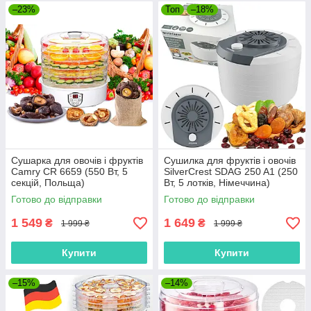
–23%
Топ
–18%
Сушарка для овочів і фруктів
Сушилка для фруктів і овочів
Camry CR 6659 (550 Вт, 5
SilverCrest SDAG 250 A1 (250
секцій, Польща)
Вт, 5 лотків, Німеччина)
Готово до відправки
Готово до відправки
1 549
1 649
₴
₴
1 999 ₴
1 999 ₴
Купити
Купити
–15%
–14%