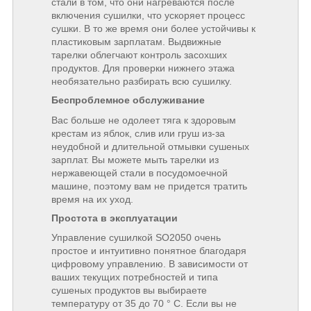
стали в том, что они нагреваются после
включения сушилки, что ускоряет процесс
сушки. В то же время они более устойчивы к
пластиковым зарплатам. Выдвижные
тарелки облегчают контроль засохших
продуктов. Для проверки нижнего этажа
необязательно разбирать всю сушилку.
Беспроблемное обслуживание
Вас больше не одолеет тяга к здоровым
крестам из яблок, слив или груш из-за
неудобной и длительной отмывки сушеных
зарплат. Вы можете мыть тарелки из
нержавеющей стали в посудомоечной
машине, поэтому вам не придется тратить
время на их уход.
Простота в эксплуатации
Управление сушилкой SO2050 очень
простое и интуитивно понятное благодаря
цифровому управлению. В зависимости от
ваших текущих потребностей и типа
сушеных продуктов вы выбираете
температуру от 35 до 70 ° C. Если вы не