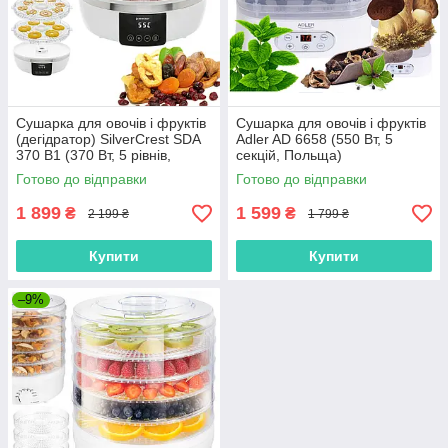
Сушарка для овочів і фруктів
Сушарка для овочів і фруктів
(дегідратор) SilverCrest SDA
Adler AD 6658 (550 Вт, 5
370 B1 (370 Вт, 5 рівнів,
секцій, Польща)
таймер 48 год, дисплей,
Готово до відправки
Готово до відправки
Німеччина)
1 899
1 599
₴
₴
2 199 ₴
1 799 ₴
Купити
Купити
–9%