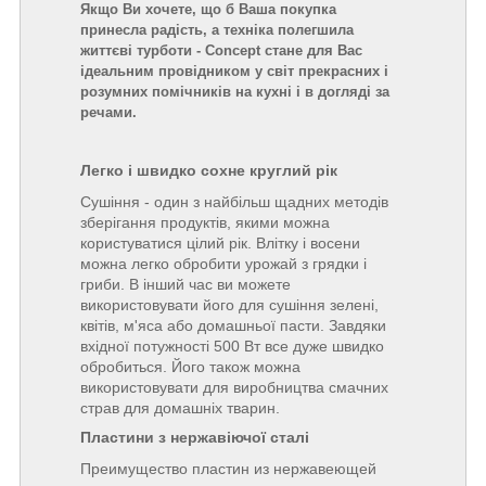
Якщо Ви хочете, що б Ваша покупка
принесла радість, а техніка полегшила
життєві турботи - Concept стане для Вас
ідеальним провідником у світ прекрасних і
розумних помічників на кухні і в догляді за
речами.
Легко і швидко сохне круглий рік
Сушіння - один з найбільш щадних методів
зберігання продуктів, якими можна
користуватися цілий рік. Влітку і восени
можна легко обробити урожай з грядки і
гриби. В інший час ви можете
використовувати його для сушіння зелені,
квітів, м'яса або домашньої пасти. Завдяки
вхідної потужності 500 Вт все дуже швидко
обробиться. Його також можна
використовувати для виробництва смачних
страв для домашніх тварин.
Пластини з нержавіючої сталі
Преимущество пластин из нержавеющей