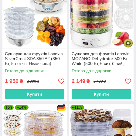
Сушарка для фруктів і овочів
Сушарка для фруктів і овочів
SilverCrest SDA 350 A2 (350
MOZANO Dehydrator 500 Вт
Вт, 5 лотків, Німеччина)
White (500 Вт, 6 сит, білий,
Польща)
Готово до відправки
Готово до відправки
1 950
2 149
₴
₴
2 300 ₴
2 499 ₴
Купити
Купити
Топ
–14%
–11%