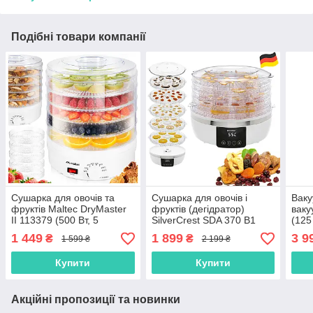
Подібні товари компанії
Сушарка для овочів та
Сушарка для овочів і
Ваку
фруктів Maltec DryMaster
фруктів (дегідратор)
ваку
II 113379 (500 Вт, 5
SilverCrest SDA 370 B1
(125
піддонів, Польша)
(370 Вт, 5 рівнів, таймер
насо
1 449
1 899
3 9
₴
₴
1 599 ₴
2 199 ₴
48 год, дисплей,
Німеччина)
Купити
Купити
Акційні пропозиції та новинки