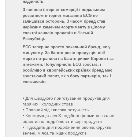
надійність.
З появою інтернет комерції і подальшим
розвитком інтернет магазинів ECG не
залишився осторонь. З часом бренд став
наріжним каменем асортименту в цілому
спектрі каналів продажів в Чеській
Республіці.
ECG тепер не просто локальний бренд, як у
минулому. За багато років продукція цієї
марки потрапила на багато ринки Європи і за
її межами. Популярність ECG зростає, і
особливо в європейських країнах бренд має
зростаючий попит, як з боку партнерів, так і
споживачів.
• Для швидкого приготування продуктів для
гарячих і холодних страв
• Плавний хід і висока потужність
• Конструкція лез S-подібної форми дозволяє
ефективно подрібнювати сирі продукти
• Підходить для подрібнення овочів, фруктів,
зелені, м'яса та інших продуктів