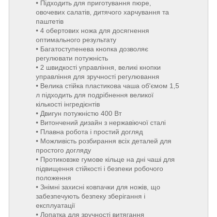
• Підходить для приготування пюре,
овочевих салатів, дитячого харчування та
паштетів
• 4 обертових ножа для досягнення
оптимального результату
• Багатоступенева кнопка дозволяє
регулювати потужність
• 2 швидкості управління, великі кнопки
управління для зручності регулювання
• Велика стійка пластикова чаша об'ємом 1,5
л підходить для подрібнення великої
кількості інгредієнтів
• Двигун потужністю 400 Вт
• Витончений дизайн з нержавіючої сталі
• Плавна робота і простий догляд
• Можливість розбирання всіх деталей для
простого догляду
• Протиковзке гумове кільце на дні чаші для
підвищення стійкості і безпеки робочого
положення
• Знімні захисні ковпачки для ножів, що
забезпечують безпеку зберігання і
експлуатації
• Лопатка для зручності витягання