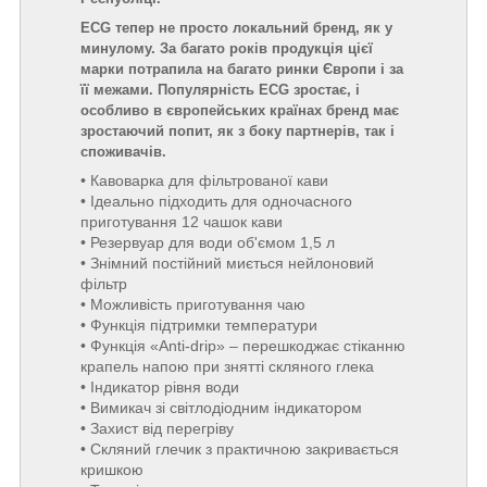
ECG тепер не просто локальний бренд, як у
минулому. За багато років продукція цієї
марки потрапила на багато ринки Європи і за
її межами. Популярність ECG зростає, і
особливо в європейських країнах бренд має
зростаючий попит, як з боку партнерів, так і
споживачів.
• Кавоварка для фільтрованої кави
• Ідеально підходить для одночасного
приготування 12 чашок кави
• Резервуар для води об'ємом 1,5 л
• Знімний постійний миється нейлоновий
фільтр
• Можливість приготування чаю
• Функція підтримки температури
• Функція «Anti-drip» – перешкоджає стіканню
крапель напою при знятті скляного глека
• Індикатор рівня води
• Вимикач зі світлодіодним індикатором
• Захист від перегріву
• Скляний глечик з практичною закривається
кришкою