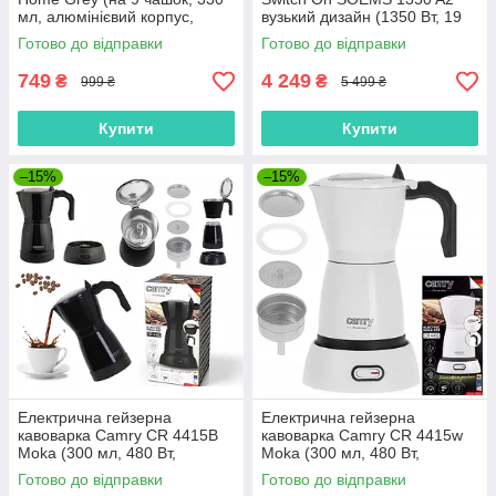
мл, алюмінієвий корпус,
вузький дизайн (1350 Вт, 19
Німеччина)
бар, регулювання тем.,
Готово до відправки
Готово до відправки
Німеччина)
749
4 249
₴
₴
999 ₴
5 499 ₴
Купити
Купити
–15%
–15%
Електрична гейзерна
Електрична гейзерна
кавоварка Camry CR 4415B
кавоварка Camry CR 4415w
Moka (300 мл, 480 Вт,
Moka (300 мл, 480 Вт,
Польща)
Польща)
Готово до відправки
Готово до відправки