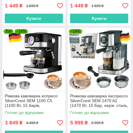
1 449
1 449
₴
₴
1 699 ₴
1 699 ₴
Купити
Купити
Топ
–14%
–14%
Ріжкова кавоварка еспресо
Рожкова кавоварка експрессо
SilverCrest SEM 1100 C5
SilverCrest SEM 1470 A2
(1100 Вт, 15 барів,
(1470 Вт, 15 Бар, нерж. сталь,
капучинатор, Німеччина)
Німеччина)
Готово до відправки
Готово до відправки
3 849
5 999
₴
₴
4 499 ₴
6 999 ₴