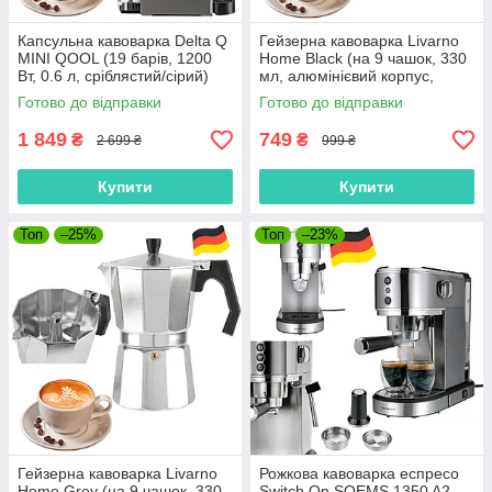
Капсульна кавоварка Delta Q
Гейзерна кавоварка Livarno
MINI QOOL (19 барів, 1200
Home Black (на 9 чашок, 330
Вт, 0.6 л, сріблястий/сірий)
мл, алюмінієвий корпус,
Німеччина)
Готово до відправки
Готово до відправки
1 849
749
₴
₴
2 699 ₴
999 ₴
Купити
Купити
Топ
–25%
Топ
–23%
Гейзерна кавоварка Livarno
Рожкова кавоварка еспресо
Home Grey (на 9 чашок, 330
Switch On SOEMS 1350 A2