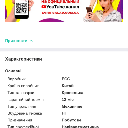
Приховати
Характеристики
Основні
Виробник
ECG
Країна виробник
Китай
Тип кавоварки
Крапельна
Гарантійний термін
12 міс
Тип управління
Механічне
Вбудована техніка
НІ
Призначення
Побутове
Тип професійної
Напівавтоматична