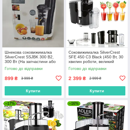
Шнекова соковижималка
Соковижималка SilverCrest
SilverCrest SSJBK 300 B2,
SFE 450 C3 Black (450 Вт, 30
300 Вт (На запчастини або
хвилин роботи, великий
під ремонт) — Уцінка
завантажувальний отвір)
Готово до відправки
Готово до відправки
899
2 399
₴
₴
3 999 ₴
2 999 ₴
Купити
Купити
–17%
–16%