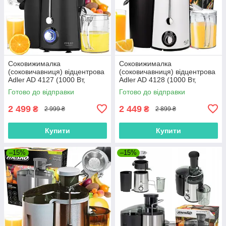
Соковижималка
Соковижималка
(соковичавниця) відцентрова
(соковичавниця) відцентрова
Adler AD 4127 (1000 Вт,
Adler AD 4128 (1000 Вт,
Польща)
Польща)
Готово до відправки
Готово до відправки
2 499
2 449
₴
₴
2 999 ₴
2 899 ₴
Купити
Купити
–15%
–15%