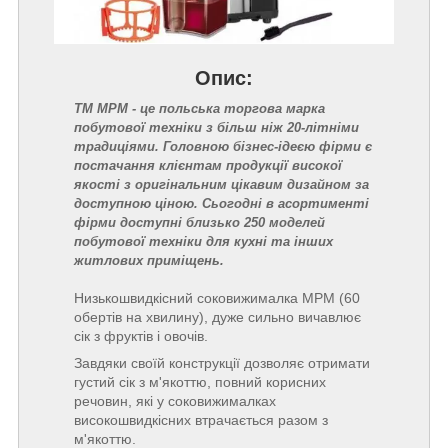
Опис:
ТМ MPM - це польська торгова марка
побутової техніки з більш ніж 20-літніми
традиціями. Головною бізнес-ідеєю фірми є
постачання клієнтам продукції високої
якості з оригінальним цікавим дизайном за
доступною ціною. Сьогодні в асортименті
фірми доступні близько 250 моделей
побутової техніки для кухні та інших
житлових приміщень.
Низькошвидкісний соковижималка MPM (60
обертів на хвилину), дуже сильно вичавлює
сік з фруктів і овочів.
Завдяки своїй конструкції дозволяє отримати
густий сік з м'якоттю, повний корисних
речовин, які у соковижималках
високошвидкісних втрачається разом з
м'якоттю.