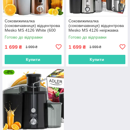
Соковижималка
Соковижималка
(соковичавниця) відцентрова
(соковичавниця) відцентрова
Mesko MS 4126 White (600
Mesko MS 4126 неіржавка
Вт, Польща)
сталь + чорний (600 Вт,
Готово до відправки
Готово до відправки
Польща)
1 699
1 699
₴
₴
1 999 ₴
1 999 ₴
Купити
Купити
–8%