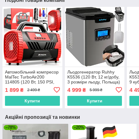
Подібні товари компанії
Автомобільний компресор
Льодогенератор Ruhhy
Льод
MalTec TurboAir200
K5536 (120 Вт, 12 кг/добу,
K553
114805 (120 Вт, 150 PSI,
3 розміри льоду, Польща)
9 ку
AC/DC 12V/230V, Польща)
1 899
4 999
4 4
₴
₴
2 499 ₴
5 999 ₴
Купити
Купити
Акційні пропозиції та новинки
–78%
–20%