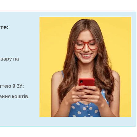
те:
овару на
ттею 9 ЗУ;
ення коштів.