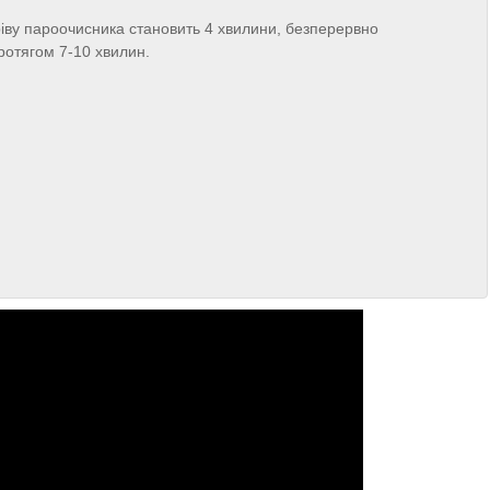
ріву пароочисника становить 4 хвилини, безперервно
отягом 7-10 хвилин.