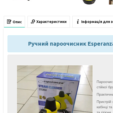
Характеристики
Інформація для 
Опис
Ручний пароочисник Esperanz
Пароочис
стійкої б
Практични
Пристрій 
кабінці т
та гігієни.