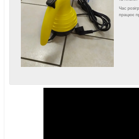
Час розіг
працює пр