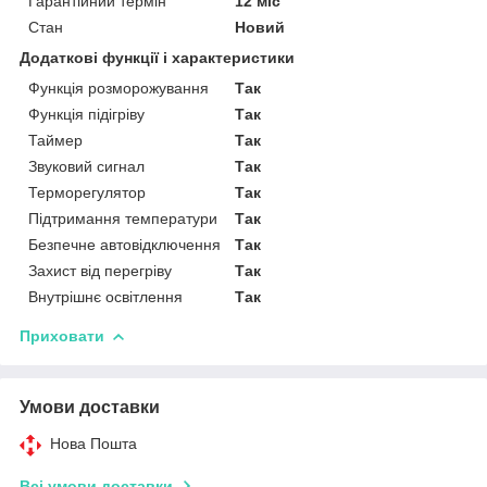
Гарантійний термін
12 міс
Стан
Новий
Додаткові функції і характеристики
Функція розморожування
Так
Функція підігріву
Так
Таймер
Так
Звуковий сигнал
Так
Терморегулятор
Так
Підтримання температури
Так
Безпечне автовідключення
Так
Захист від перегріву
Так
Внутрішнє освітлення
Так
Приховати
Умови доставки
Нова Пошта
Всі умови доставки