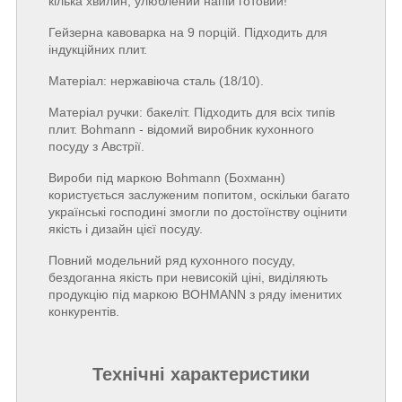
кілька хвилин, улюблений напій готовий!
Гейзерна кавоварка на 9 порцій. Підходить для
індукційних плит.
Матеріал: нержавіюча сталь (18/10).
Матеріал ручки: бакеліт. Підходить для всіх типів
плит. Bohmann - відомий виробник кухонного
посуду з Австрії.
Вироби під маркою Bohmann (Бохманн)
користується заслуженим попитом, оскільки багато
українські господині змогли по достоїнству оцінити
якість і дизайн цієї посуду.
Повний модельний ряд кухонного посуду,
бездоганна якість при невисокій ціні, виділяють
продукцію під маркою BOHMANN з ряду іменитих
конкурентів.
Технічні характеристики