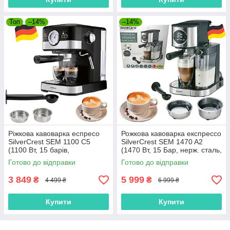
Топ
–14%
–14%
Ріжкова кавоварка еспресо
Рожкова кавоварка експрессо
SilverCrest SEM 1100 C5
SilverCrest SEM 1470 A2
(1100 Вт, 15 барів,
(1470 Вт, 15 Бар, нерж. сталь,
капучинатор, Німеччина)
Німеччина)
Готово до відправки
Готово до відправки
3 849
5 999
₴
₴
4 499 ₴
6 999 ₴
Купити
Купити