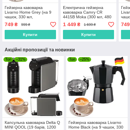
Гейзерна кавоварка
Електрична гейзерна
Гейз
Livarno Home Grey (на 9
кавоварка Camry CR
Liva
чашок, 330 мл,
4415B Moka (300 мл, 480
чашо
алюмінієвий корпус,
Вт, Польща)
алюм
749
1 449
749
₴
₴
999 ₴
1 699 ₴
Німеччина)
Німе
Купити
Купити
Акційні пропозиції та новинки
Топ
–31%
Топ
–25%
Капсульна кавоварка Delta Q
Гейзерна кавоварка Livarno
MINI QOOL (19 барів, 1200
Home Black (на 9 чашок, 330