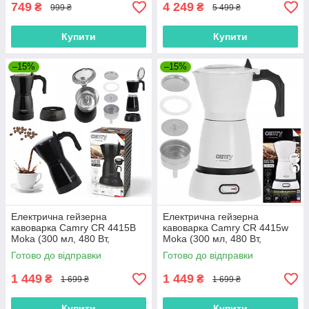
749
4 249
₴
₴
999 ₴
5 499 ₴
Купити
Купити
–15%
–15%
Електрична гейзерна
Електрична гейзерна
кавоварка Camry CR 4415B
кавоварка Camry CR 4415w
Moka (300 мл, 480 Вт,
Moka (300 мл, 480 Вт,
Польща)
Польща)
Готово до відправки
Готово до відправки
1 449
1 449
₴
₴
1 699 ₴
1 699 ₴
Купити
Купити