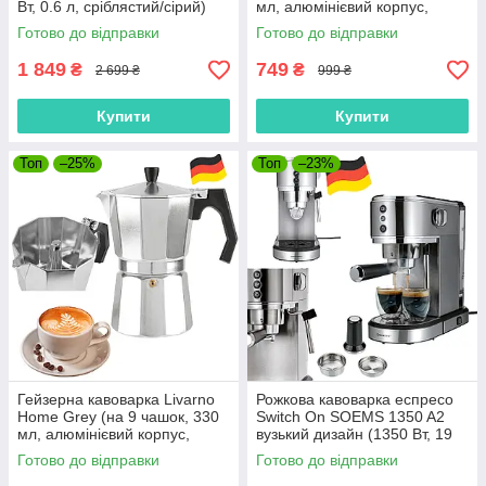
Вт, 0.6 л, сріблястий/сірий)
мл, алюмінієвий корпус,
Німеччина)
Готово до відправки
Готово до відправки
1 849
749
₴
₴
2 699 ₴
999 ₴
Купити
Купити
Топ
–25%
Топ
–23%
Гейзерна кавоварка Livarno
Рожкова кавоварка еспресо
Home Grey (на 9 чашок, 330
Switch On SOEMS 1350 A2
мл, алюмінієвий корпус,
вузький дизайн (1350 Вт, 19
Німеччина)
бар, регулювання тем.,
Готово до відправки
Готово до відправки
Німеччина)