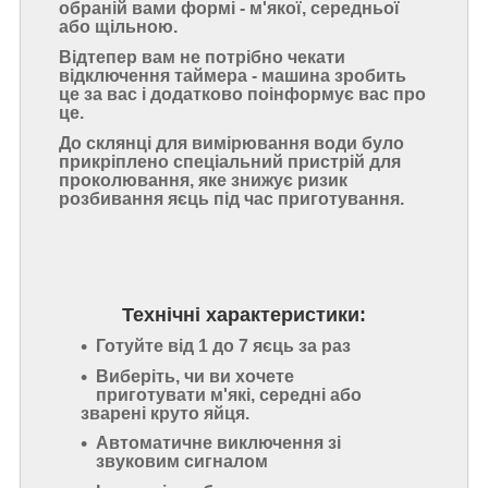
обраній вами формі - м'якої, середньої
або щільною.
Відтепер вам не потрібно чекати
відключення таймера - машина зробить
це за вас і додатково поінформує вас про
це.
До склянці для вимірювання води було
прикріплено спеціальний пристрій для
проколювання, яке знижує ризик
розбивання яєць під час приготування.
Технічні характеристики:
Готуйте від 1 до 7 яєць за раз
Виберіть, чи ви хочете
приготувати м'які, середні або
зварені круто яйця.
Автоматичне виключення зі
звуковим сигналом