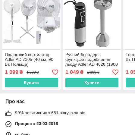
Підлоговий вентилятор
Ручний блендер з
Тост
Adler AD 7305 (40 см, 90
функцією подрібнення
Вт, 
Вт, Польща)
льоду Adler AD 4628 (1900
Вт, Турбо режим, сталь,
1 099
1 049
1 0
₴
₴
1 399 ₴
1 399 ₴
Польща)
Купити
Купити
Про нас
99% позитивних з 651 відгука за рік
Працює з 23.03.2018
м. Київ