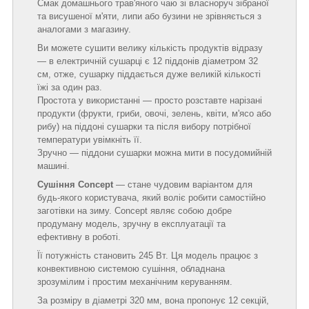
Смак домашнього трав'яного чаю зі власноруч зібраної
та висушеної м'яти, липи або бузини не зрівняється з
аналогами з магазину.
Ви можете сушити велику кількість продуктів відразу
— в електричній сушарці є 12 піддонів діаметром 32
см, отже, сушарку піддається дуже великій кількості
їжі за один раз.
Простота у використанні — просто розставте нарізані
продукти (фрукти, гриби, овочі, зелень, квіти, м'ясо або
рибу) на піддоні сушарки та після вибору потрібної
температури увімкніть її.
Зручно — піддони сушарки можна мити в посудомийній
машині.
Сушіння Concept
— стане чудовим варіантом для
будь-якого користувача, який воліє робити самостійно
заготівки на зиму. Concept являє собою добре
продуману модель, зручну в експлуатації та
ефективну в роботі.
Її потужність становить 245 Вт. Ця модель працює з
конвективною системою сушіння, обладнана
зрозумілим і простим механічним керуванням.
За розміру в діаметрі 320 мм, вона пропонує 12 секцій,