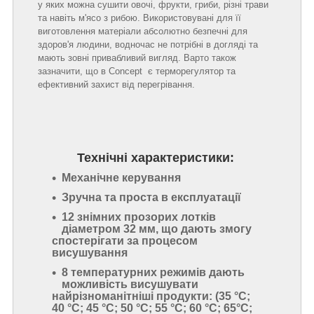
у яких можна сушити овочі, фрукти, гриби, різні трави
та навіть м'ясо з рибою. Використовувані для її
виготовлення матеріали абсолютно безпечні для
здоров'я людини, водночас не потрібні в догляді та
мають зовні привабливий вигляд. Варто також
зазначити, що в Concept є терморегулятор та
ефективний захист від перегрівання.
Технічні характеристики:
Механічне керування
Зручна та проста в експлуатації
12 знімних прозорих лотків
діаметром 32 мм, що дають змогу
спостерігати за процесом
висушування
8 температурних режимів дають
можливість висушувати
найрізноманітніші продукти: (35 °C;
40 °C; 45 °C; 50 °C; 55 °C; 60 °C; 65°С;