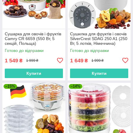
Сушарка для овочів і фруктів
Сушилка для фруктів і овочів
Camry CR 6659 (550 Вт, 5
SilverCrest SDAG 250 A1 (250
секцій, Польща)
Вт, 5 лотків, Німеччина)
Готово до відправки
Готово до відправки
1 549
1 649
₴
₴
1 999 ₴
1 999 ₴
Купити
Купити
–15%
–14%