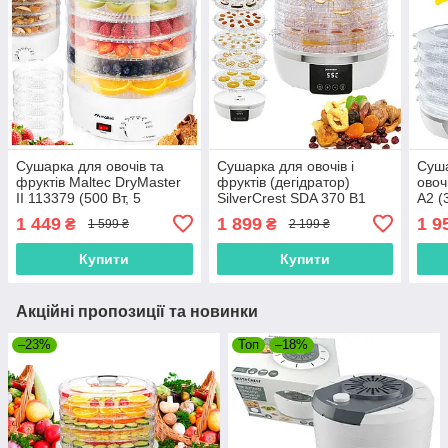
Сушарка для овочів та
Сушарка для овочів і
Суша
фруктів Maltec DryMaster
фруктів (дегідратор)
овоч
II 113379 (500 Вт, 5
SilverCrest SDA 370 B1
A2 (3
піддонів, Польша)
(370 Вт, 5 рівнів, таймер
Німе
1 449
1 899
1 9
₴
₴
1 599 ₴
2 199 ₴
48 год, дисплей,
Німеччина)
Купити
Купити
Акційні пропозиції та новинки
–23%
Топ
–18%