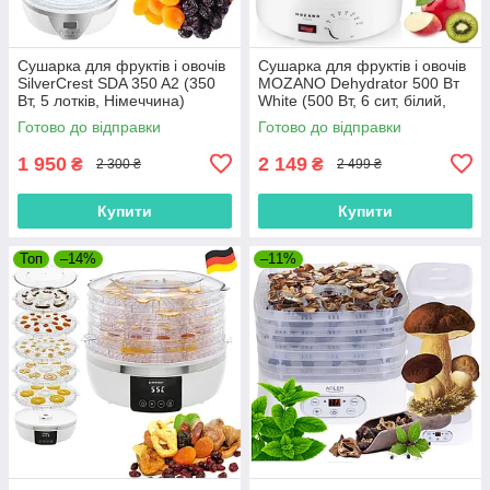
Сушарка для фруктів і овочів
Сушарка для фруктів і овочів
SilverCrest SDA 350 A2 (350
MOZANO Dehydrator 500 Вт
Вт, 5 лотків, Німеччина)
White (500 Вт, 6 сит, білий,
Польща)
Готово до відправки
Готово до відправки
1 950
2 149
₴
₴
2 300 ₴
2 499 ₴
Купити
Купити
Топ
–14%
–11%