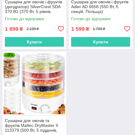
Сушарка для овочів і фруктів
Сушарка для овочів і фруктів
(дегідратор) SilverCrest SDA
Adler AD 6658 (550 Вт, 5
370 B1 (370 Вт, 5 рівнів,
секцій, Польща)
таймер 48 год, дисплей,
Готово до відправки
Готово до відправки
Німеччина)
1 899
1 599
₴
₴
2 199 ₴
1 799 ₴
Купити
Купити
–9%
Сушарка для овочів та
фруктів Maltec DryMaster II
113379 (500 Вт, 5 піддонів,
Польша)