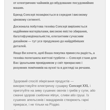
от електричних чайників до вбудованих посудомийних
машин.
Бренд Concept позиціюється в середня і високому
ціновому сегменті.
Досконала побутова техніка Concept вирізняється
надійними матеріалами, високою якістю збирання,
багатофункціональністю, елегантним сучасним
дизайном — тут усе продумано до найдрібніших
деталей.
Якщо Ви хочете, щоб Ваша покупка принесла радість, а
техніка полегшила життєві турботи — Concept стане для
Вас ідеальним провідником у світ прекрасних і
розумних помічників на кухні та в догляді за речами.
Здоровий спосіб зберігання продуктів —
використовуйте електричну сушарку
Concept XXL
і
приготуйте на зиму сушених овочів і грибів у супи, або
смачні здорові скибочки яблук, сливи або груші. Із
сушених апельсинів і мандаринів створюють гарні
прикраси, і не тільки на Різдво.