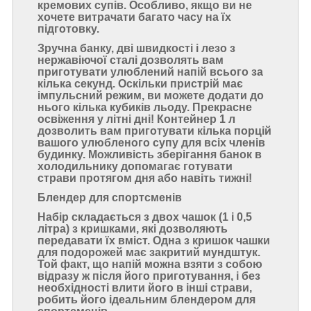
кремових супів. Особливо, якщо ви не
хочете витрачати багато часу на їх
підготовку.
Зручна банку, дві швидкості і лезо з
нержавіючої сталі дозволять вам
приготувати улюблений напій всього за
кілька секунд. Оскільки пристрій має
імпульсний режим, ви можете додати до
нього кілька кубиків льоду. Прекрасне
освіження у літні дні! Контейнер 1 л
дозволить вам приготувати кілька порцій
вашого улюбленого супу для всіх членів
будинку. Можливість зберігання банок в
холодильнику допомагає готувати
страви протягом дня або навіть тижні!
Блендер для спортсменів
Набір складається з двох чашок (1 і 0,5
літра) з кришками, які дозволяють
передавати їх вміст. Одна з кришок чашки
для подорожей має закритий мундштук.
Той факт, що напій можна взяти з собою
відразу ж після його приготування, і без
необхідності влити його в інші страви,
робить його ідеальним блендером для