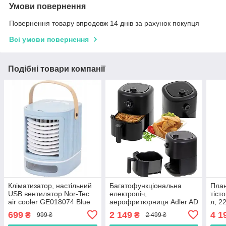
Умови повернення
Повернення товару впродовж 14 днів за рахунок покупця
Всі умови повернення
Подібні товари компанії
Кліматизатор, настільний
Багатофункціональна
План
USB вентилятор Nor-Tec
електропіч,
тіст
air cooler GE018074 Blue
аерофритюрниця Adler AD
л, 2
водяним охолодженням
6310 (3 л, 2200 Вт,
699
2 149
4 1
₴
₴
999 ₴
2 499 ₴
Польща)