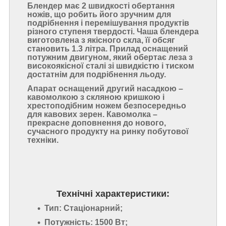
Блендер має 2 швидкості обертання
ножів, що робить його зручним для
подрібнення і перемішування продуктів
різного ступеня твердості. Чаша блендера
виготовлена з якісного скла, її обсяг
становить 1.3 літра. Прилад оснащений
потужним двигуном, який обертає леза з
високоякісної сталі зі швидкістю і тиском
достатнім для подрібнення льоду.
Апарат оснащений другий насадкою –
кавомолкою з скляною кришкою і
хрестоподібним ножем безпосередньо
для кавових зерен. Кавомолка –
прекрасне доповнення до нового,
сучасного продукту на ринку побутової
техніки.
Технічні характеристики:
Тип: Стаціонарний;
Потужність: 1500 Вт;