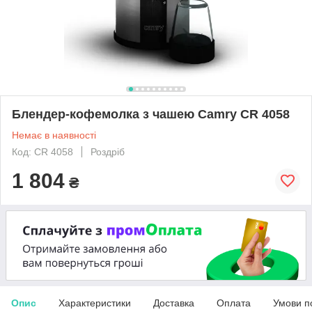
Блендер-кофемолка з чашею Camry CR 4058
Немає в наявності
Код: CR 4058
Роздріб
1 804
₴
Опис
Характеристики
Доставка
Оплата
Умови п