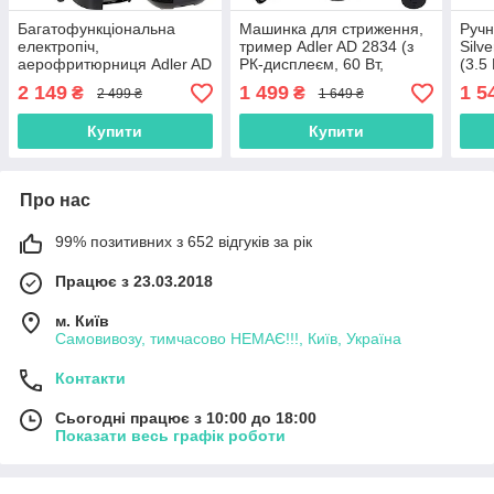
Багатофункціональна
Машинка для стриження,
Ручн
електропіч,
тример Adler AD 2834 (з
Silv
аерофритюрниця Adler AD
РК-дисплеєм, 60 Вт,
(3.5
6310 (3 л, 2200 Вт,
Польща)
Вт, 
2 149
1 499
1 5
₴
₴
2 499 ₴
1 649 ₴
Польща)
Купити
Купити
Про нас
99% позитивних з 652 відгуків за рік
Працює з 23.03.2018
м. Київ
Самовивозу, тимчасово НЕМАЄ!!!, Київ, Україна
Контакти
Сьогодні працює з 10:00 до 18:00
Показати весь графік роботи