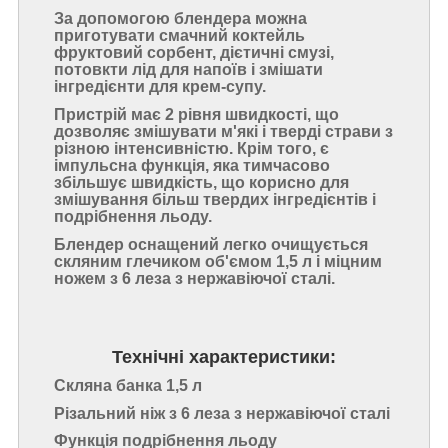
За допомогою блендера можна
приготувати смачний коктейль
фруктовий сорбент, дієтичні смузі,
потовкти лід для напоїв і змішати
інгредієнти для крем-супу.
Пристрій має 2 рівня швидкості, що
дозволяє змішувати м'які і тверді страви з
різною інтенсивністю. Крім того, є
імпульсна функція, яка тимчасово
збільшує швидкість, що корисно для
змішування більш твердих інгредієнтів і
подрібнення льоду.
Блендер оснащений легко очищується
скляним глечиком об'ємом 1,5 л і міцним
ножем з 6 леза з нержавіючої сталі.
Технічні характеристики:
Скляна банка 1,5 л
Різальний ніж з 6 леза з нержавіючої сталі
Функція подрібнення льоду