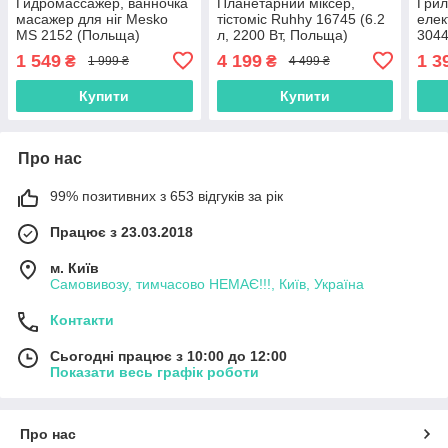
Гидромассажер, ванночка
Планетарний міксер,
Грил
масажер для ніг Mesko
тістоміс Ruhhy 16745 (6.2
елек
MS 2152 (Польща)
л, 2200 Вт, Польща)
3044
1 549
4 199
1 3
₴
₴
1 999 ₴
4 499 ₴
Купити
Купити
Про нас
99% позитивних з 653 відгуків за рік
Працює з 23.03.2018
м. Київ
Самовивозу, тимчасово НЕМАЄ!!!, Київ, Україна
Контакти
Сьогодні працює з 10:00 до 12:00
Показати весь графік роботи
Про нас