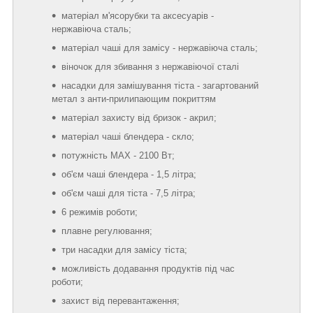
матеріал м'ясорубки та аксесуарів -
нержавіюча сталь;
матеріал чаші для замісу - нержавіюча сталь;
віночок для збивання з нержавіючої сталі
насадки для замішування тіста - загартований
метал з анти-прилипающим покриттям
матеріал захисту від бризок - акрил;
матеріал чаші блендера - скло;
потужність MAX - 2100 Вт;
об'єм чаші блендера - 1,5 літра;
об'єм чаші для тіста - 7,5 літра;
6 режимів роботи;
плавне регулювання;
три насадки для замісу тіста;
можливість додавання продуктів під час
роботи;
захист від перевантаження;