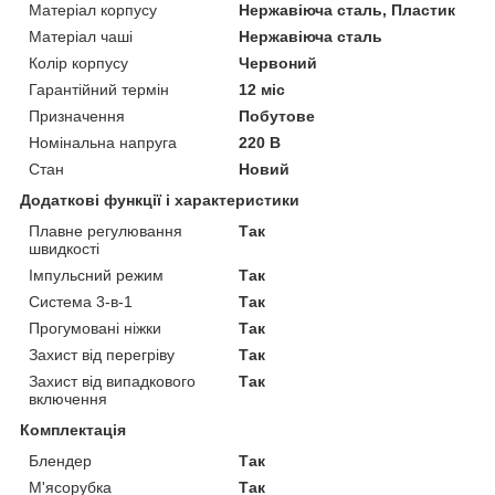
Матеріал корпусу
Нержавіюча сталь, Пластик
Матеріал чаші
Нержавіюча сталь
Колір корпусу
Червоний
Гарантійний термін
12 міс
Призначення
Побутове
Номінальна напруга
220 В
Стан
Новий
Додаткові функції і характеристики
Плавне регулювання
Так
швидкості
Імпульсний режим
Так
Система 3-в-1
Так
Прогумовані ніжки
Так
Захист від перегріву
Так
Захист від випадкового
Так
включення
Комплектація
Блендер
Так
М'ясорубка
Так