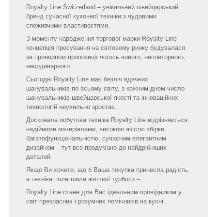
Royalty Line Switzerland – унікальний швейцарський
бренд сучасної кухонної техніки з чудовими
споживчими властивостями.
З моменту народження торгової марки Royalty Line
концепція просування на світовому ринку будувалася
за принципом пропозиції чогось нового, неповторного,
неординарного.
Сьогодні Royalty Line має безліч вдячних
шанувальників по всьому світу, з кожним днем число
шанувальників швейцарської якості та інноваційних
технологій неухильно зростає.
Досконала побутова техніка Royalty Line відрізняється
надійними матеріалами, високою якістю збірки,
багатофункціональністю, сучасним елегантним
дизайном – тут все продумано до найдрібніших
деталей.
Якщо Ви хочете, що б Ваша покупка принесла радість,
а техніка полегшила життєві турботи –
Royalty Line стане для Вас ідеальним провідником у
світ прекрасних і розумних помічників на кухні.