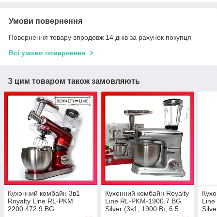
Умови повернення
Повернення товару впродовж 14 днів за рахунок покупця
Всі умови повернення
З цим товаром також замовляють
Кухонний комбайн 3в1
Кухонний комбайн Royalty
Кухо
Royalty Line RL-PKM
Line RL-PKM-1900.7 BG
Lin
2200.472.9 BG
Silver (3в1, 1900 Вт, 6.5
Silve
Red(блендер, м'ясорубка,
л/1.5 л, Швейцарія)
л/1.