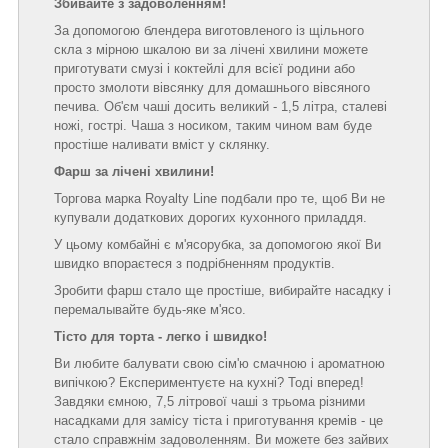
Збивайте з задоволенням!
За допомогою блендера виготовленого із щільного
скла з мірною шкалою ви за лічені хвилини можете
приготувати смузі і коктейлі для всієї родини або
просто змолоти вівсянку для домашнього вівсяного
печива. Об'єм чаші досить великий - 1,5 літра, сталеві
ножі, гострі. Чаша з носиком, таким чином вам буде
простіше наливати вміст у склянку.
Фарш за лічені хвилини!
Торгова марка Royalty Line подбали про те, щоб Ви не
купували додаткових дорогих кухонного приладдя.
У цьому комбайні є м'ясорубка, за допомогою якої Ви
швидко впораєтеся з подрібненням продуктів.
Зробити фарш стало ще простіше, вибирайте насадку і
перемалывайте будь-яке м'ясо.
Тісто для торта - легко і швидко!
Ви любите балувати свою сім'ю смачною і ароматною
випічкою? Експериментуєте на кухні? Тоді вперед!
Завдяки ємною, 7,5 літрової чаші з трьома різними
насадками для замісу тіста і приготування кремів - це
стало справжнім задоволенням. Ви можете без зайвих