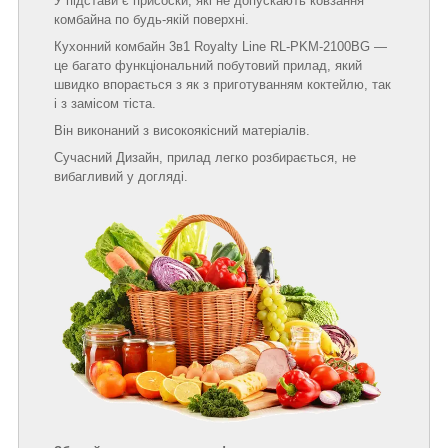
У підстави є присоски, які не допускають ковзання
комбайна по будь-якій поверхні.
Кухонний комбайн 3в1 Royalty Line RL-PKM-2100BG ―
це багато функціональний побутовий прилад, який
швидко впорається з як з приготуванням коктейлю, так
і з замісом тіста.
Він виконаний з високоякісний матеріалів.
Сучасний Дизайн, прилад легко розбирається, не
вибагливий у догляді.