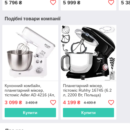
5 796
5 999
5 3
₴
₴
тістоміс)
Подібні товари компанії
Кухонний комбайн,
Планетарний міксер,
планетарний міксер,
тістоміс Ruhhy 16745 (6.2
тістоміс Adler AD 4216 (4л,
л, 2200 Вт, Польща)
1000Вт, Польща)
3 099
4 199
₴
₴
3 499 ₴
4 499 ₴
Купити
Купити