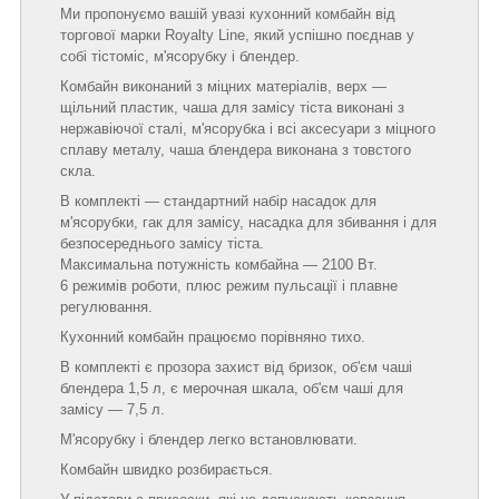
Ми пропонуємо вашій увазі кухонний комбайн від
торгової марки Royalty Line, який успішно поєднав у
собі тістоміс, м'ясорубку і блендер.
Комбайн виконаний з міцних матеріалів, верх ―
щільний пластик, чаша для замісу тіста виконані з
нержавіючої сталі, м'ясорубка і всі аксесуари з міцного
сплаву металу, чаша блендера виконана з товстого
скла.
В комплекті ― стандартний набір насадок для
м'ясорубки, гак для замісу, насадка для збивання і для
безпосереднього замісу тіста.
Максимальна потужність комбайна ― 2100 Вт.
6 режимів роботи, плюс режим пульсації і плавне
регулювання.
Кухонний комбайн працюємо порівняно тихо.
В комплекті є прозора захист від бризок, об'єм чаші
блендера 1,5 л, є мерочная шкала, об'єм чаші для
замісу ― 7,5 л.
М'ясорубку і блендер легко встановлювати.
Комбайн швидко розбирається.