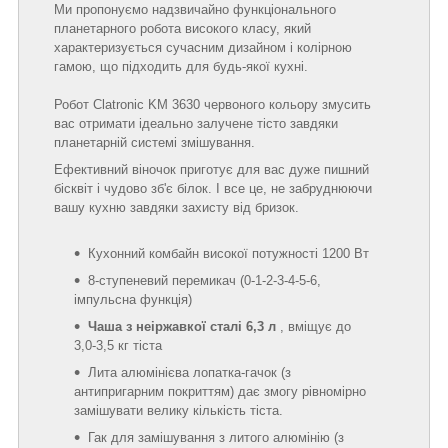
Ми пропонуємо надзвичайно функціонального
планетарного робота високого класу, який
характеризується сучасним дизайном і колірною
гамою, що підходить для будь-якої кухні.
Робот Clatronic KM 3630 червоного кольору змусить
вас отримати ідеально залучене тісто завдяки
планетарній системі змішування.
Ефективний віночок приготує для вас дуже пишний
бісквіт і чудово зб'є білок. І все це, не забруднюючи
вашу кухню завдяки захисту від бризок.
Кухонний комбайн високої потужності 1200 Вт
8-ступеневий перемикач (0-1-2-3-4-5-6,
імпульсна функція)
Чаша з неіржавкої сталі 6,3 л
, вміщує до
3,0-3,5 кг тіста
Лита алюмінієва лопатка-гачок (з
антипригарним покриттям) дає змогу рівномірно
замішувати велику кількість тіста.
Гак для замішування з литого алюмінію (з