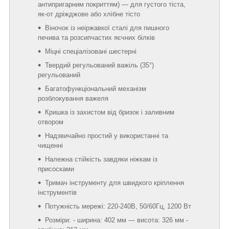
антипригарним покриттям) — для густого тіста,
як-от дріжджове або хлібне тісто
Віночок із неіржавкої сталі для пишного
печива та розсипчастих яєчних білків
Міцні спеціалізовані шестерні
Твердий регульований важіль (35°)
регульований
Багатофункціональний механізм
розблокування важеля
Кришка із захистом від бризок і заливним
отвором
Надзвичайно простий у використанні та
чищенні
Належна стійкість завдяки ніжкам із
присосками
Тримач інструменту для швидкого кріплення
інструментів
Потужність мережі: 220-240В, 50/60Гц, 1200 Вт
Розміри: - ширина: 402 мм — висота: 326 мм -