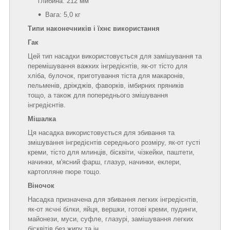
глибина: 212 мм
Вага: 5,0 кг
Типи наконечників і їхнє використання
Гак
Цей тип насадки використовується для замішування та
перемішування важких інгредієнтів, як-от тісто для
хліба, булочок, приготування тіста для макаронів,
пельменів, дріжджів, фаворків, імбирних пряників
тощо, а також для попереднього змішування
інгредієнтів.
Мішалка
Ця насадка використовується для збивання та
змішування інгредієнтів середнього розміру, як-от густі
креми, тісто для млинців, бісквіти, чізкейки, паштети,
начинки, м'ясний фарш, глазур, начинки, еклери,
картопляне пюре тощо.
Віночок
Насадка призначена для збивання легких інгредієнтів,
як-от яєчні білки, яйця, вершки, готові креми, пудинги,
майонези, муси, суфле, глазурі, замішування легких
бісквітів без жиру та ін.