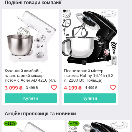
Подібні товари компанії
Кухонний комбайн,
Планетарний міксер,
планетарний міксер,
тістоміс Ruhhy 16745 (6.2
тістоміс Adler AD 4216 (4л,
л, 2200 Вт, Польща)
1000Вт, Польща)
3 099
4 199
₴
₴
3 499 ₴
4 499 ₴
Купити
Купити
Акційні пропозиції та новинки
–11%
–7%